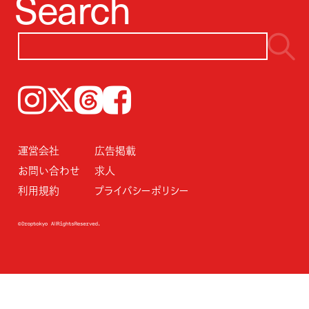
Search
Instagram
𝕏
Threads
Facebook
運営会社
広告掲載
お問い合わせ
求人
利用規約
プライバシーポリシー