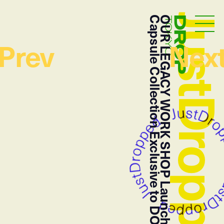
JustDropp
Capsule Collection Exclusive to DOVER STREET MARKET
OUR LEGACY WORK SHOP Launches
Droptokyo
Prev
Nex