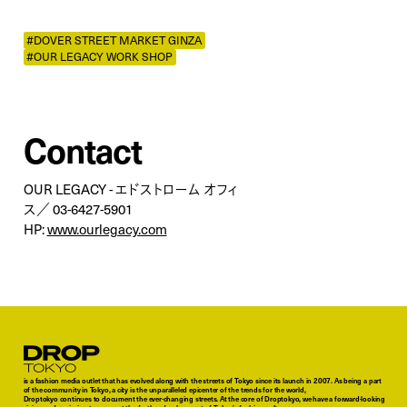
#DOVER STREET MARKET GINZA
#OUR LEGACY WORK SHOP
Contact
OUR LEGACY - エドストローム オフィ
ス／ 03-6427-5901
HP:
www.ourlegacy.com
Droptokyo
is a fashion media outlet that has evolved along with the streets of Tokyo since its launch in 2007. As being a part
of the community in Tokyo, a city is the unparalleled epicenter of the trends for the world,
Droptokyo continues to document the ever-changing streets. At the core of Droptokyo, we have a forward-looking