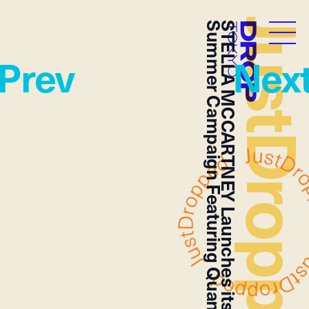
JustDropp
Summer Campaign Featuring Quannah Chasinghorse
STELLA MCCARTNEY Launches its
Droptokyo
Prev
Nex