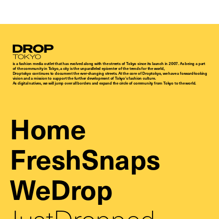
Droptokyo
is a fashion media outlet that has evolved along with the streets of Tokyo since its launch in 2007. As being a part
of the community in Tokyo, a city is the unparalleled epicenter of the trends for the world,
Droptokyo continues to document the ever-changing streets. At the core of Droptokyo, we have a forward-looking
vision and a mission to support the further development of Tokyo’s fashion culture.
As digital natives, we will jump over all borders and expand the circle of community from Tokyo to the world.
Home
FreshSnaps
WeDrop