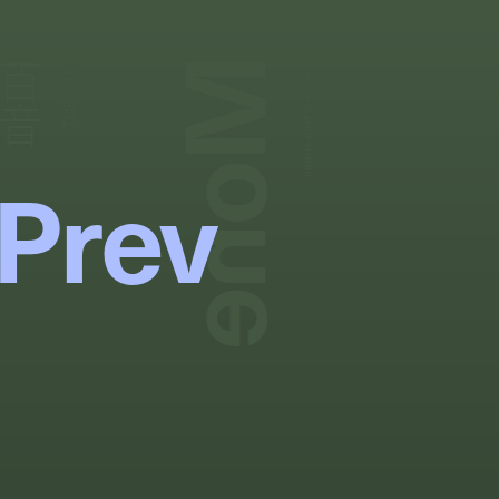
Mone
百音
STUDENT
Photography:
Fumiya Hitomi
Prev