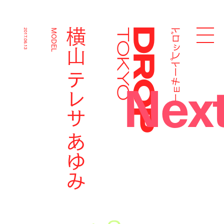
ドロップトーキョー
横山 テレサ あゆみ
2017.06.13
MODEL
Droptokyo
Nex