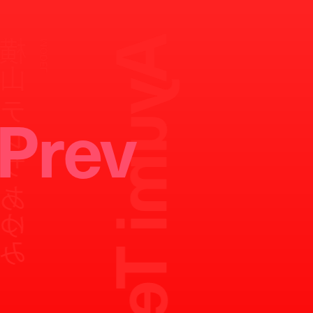
 テレサ あゆみ
MODEL
Prev