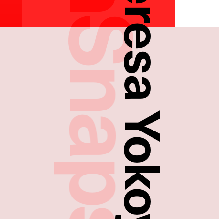
FreshSnaps
Ayumi Teresa Yokoyama