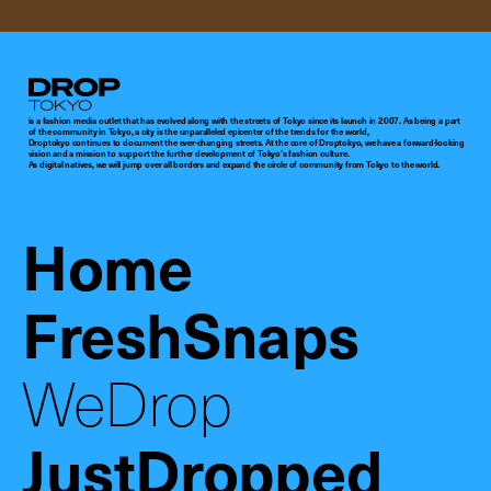
Droptokyo
is a fashion media outlet that has evolved along with the streets of Tokyo since its launch in 2007. As being a part
of the community in Tokyo, a city is the unparalleled epicenter of the trends for the world,
Droptokyo continues to document the ever-changing streets. At the core of Droptokyo, we have a forward-looking
vision and a mission to support the further development of Tokyo’s fashion culture.
As digital natives, we will jump over all borders and expand the circle of community from Tokyo to the world.
Home
FreshSnaps
WeDrop
JustDropped