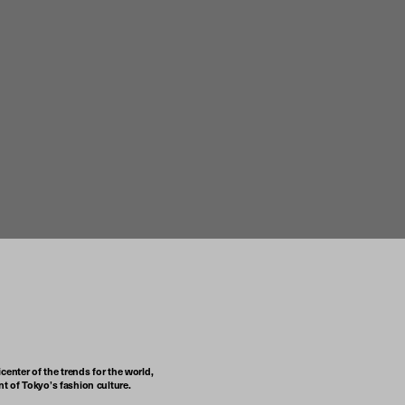
center of the trends for the world,
t of Tokyo’s fashion culture.