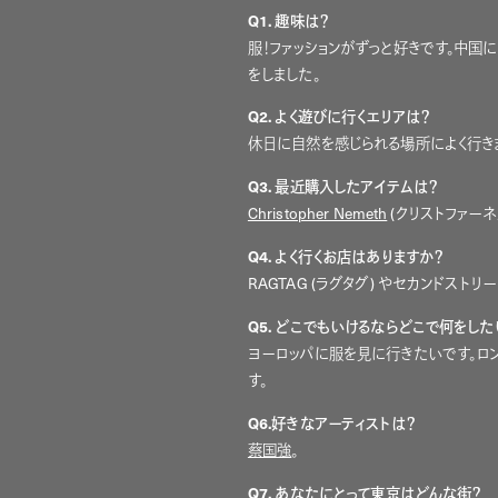
Q1.
趣味は？
服！ファッションがずっと好きです。中
をしました。
Q2.
よく遊びに行くエリアは？
休日に自然を感じられる場所によく行き
Q3.
最近購入したアイテムは？
Christopher Nemeth
(クリストファーネ
Q4.
よく行くお店はありますか？
RAGTAG (ラグタグ) やセカンドスト
Q5.
どこでもいけるならどこで何をした
ヨーロッパに服を見に行きたいです。ロ
す。
Q6.
好きなアーティストは？
蔡国強
。
Q7.
あなたにとって東京はどんな街？