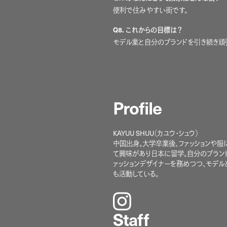
便利で住みやすい街です。
Q8.
これからの目標は？
モデル業と自分のブランドを引き続き頑
Profile
KAYUU SHUU（カユウ・シュウ）
中国出身。大学卒業後、ファッションや服
て興味があり日本に留学。自分のブラン
ァッションデザイナーを務めつつ、モデル
も活動している。
instagram
Staff