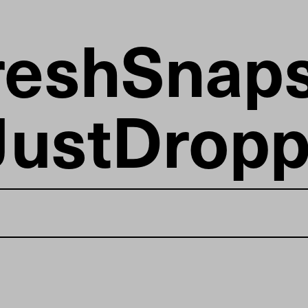
reshSnap
JustDrop