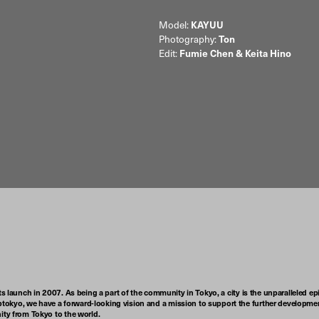
Model:
KAYUU
Photography:
Ton
Edit:
Fumie Chen & Keita Hino
ts launch in 2007. As being a part of the community in Tokyo, a city is the unparalleled epi
tokyo, we have a forward-looking vision and a mission to support the further developmen
nity from Tokyo to the world.