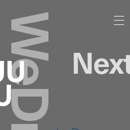
WeDrop
ドロップトーキョー
Droptokyo
Nex
UU
U