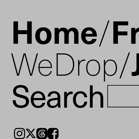
Home
F
WeDrop
Search
Instagram
𝕏
Threads
Facebook