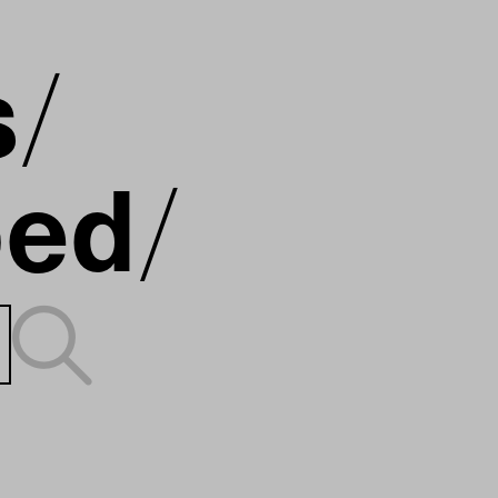
s
ped