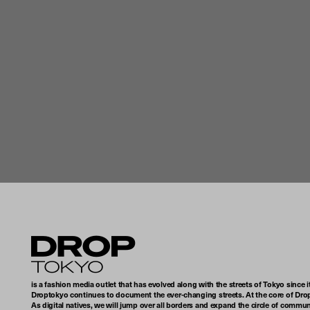
Droptokyo
is a fashion media outlet that has evolved along with the streets of Tokyo since i
Droptokyo continues to document the ever-changing streets. At the core of Drop
As digital natives, we will jump over all borders and expand the circle of commu