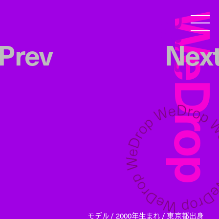
WeDro
Droptokyo
Prev
Nex
モデル / 2000年生まれ / 東京都出身