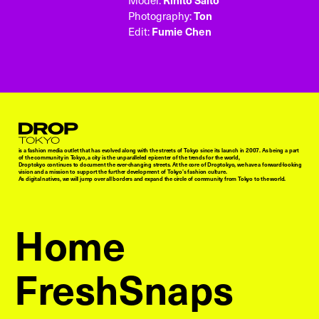
Model:
Photography:
Ton
Edit:
Fumie Chen
Droptokyo
is a fashion media outlet that has evolved along with the streets of Tokyo since its launch in 2007. As being a part
of the community in Tokyo, a city is the unparalleled epicenter of the trends for the world,
Droptokyo continues to document the ever-changing streets. At the core of Droptokyo, we have a forward-looking
vision and a mission to support the further development of Tokyo’s fashion culture.
As digital natives, we will jump over all borders and expand the circle of community from Tokyo to the world.
Home
FreshSnaps