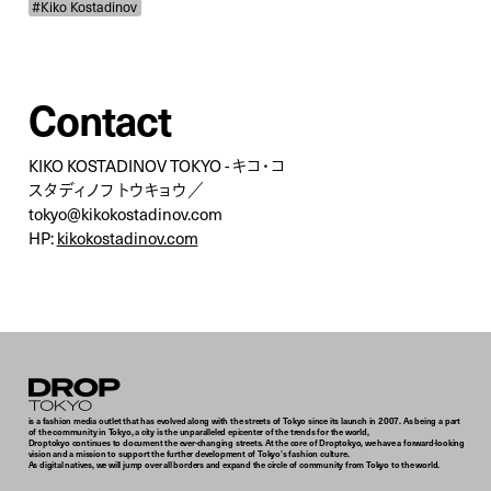
#Kiko Kostadinov
Contact
KIKO KOSTADINOV TOKYO - キコ・コ
スタディノフ トウキョウ／
tokyo@kikokostadinov.com
HP:
kikokostadinov.com
Droptokyo
is a fashion media outlet that has evolved along with the streets of Tokyo since its launch in 2007. As being a part
of the community in Tokyo, a city is the unparalleled epicenter of the trends for the world,
Droptokyo continues to document the ever-changing streets. At the core of Droptokyo, we have a forward-looking
vision and a mission to support the further development of Tokyo’s fashion culture.
As digital natives, we will jump over all borders and expand the circle of community from Tokyo to the world.