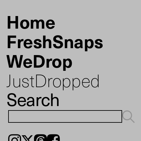
Home
FreshSnaps
WeDrop
JustDropped
Search
Instagram
𝕏
Threads
Facebook