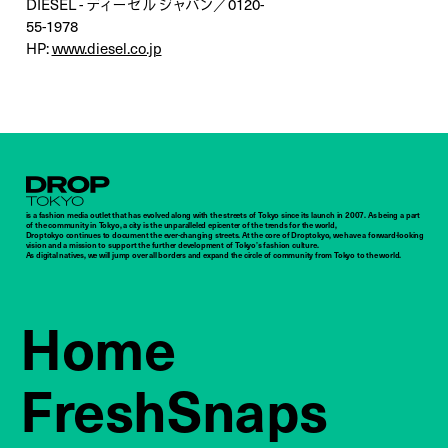
DIESEL - ディーゼル ジャパン／0120-
55-1978
HP:
www.diesel.co.jp
Droptokyo
is a fashion media outlet that has evolved along with the streets of Tokyo since its launch in 2007. As being a part
of the community in Tokyo, a city is the unparalleled epicenter of the trends for the world,
Droptokyo continues to document the ever-changing streets. At the core of Droptokyo, we have a forward-looking
vision and a mission to support the further development of Tokyo’s fashion culture.
As digital natives, we will jump over all borders and expand the circle of community from Tokyo to the world.
Home
FreshSnaps