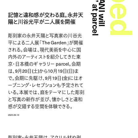
記憶と違和感が交わる庭。永井天
陽と川谷光平が二人展を開催
彫刻家の永井天陽と写真家の川谷光
平による二人展「The Garden」が開催
される。会場は、現代美術を中心に国
内外のアーティストを紹介してきた東
京・日本橋のギャラリー parcel。会期
は、9月20日(土)から10月19日(日)ま
で。会期に先駆け、9月19日(金)にはオ
ープニング・レセプションも予定されて
いる。本展では、庭をテーマにした彫刻
と写真の新作が並び、懐かしさと違和
感が交錯する空間を体験できる。
2025.09.19
彫刻家・永井天陽は、アクリル材や剥