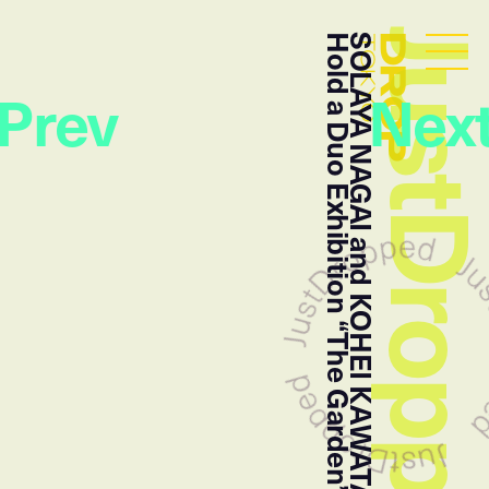
JustDropp
Hold a Duo Exhibition “The Garden” at parcel
SOLAYA NAGAI and KOHEI KAWATANI will
Droptokyo
Prev
Nex