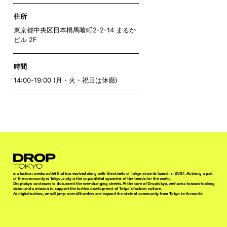
住所
東京都中央区日本橋馬喰町2-2-14 まるか
ビル 2F
時間
14:00-19:00 (月・火・祝日は休廊)
Droptokyo
is a fashion media outlet that has evolved along with the streets of Tokyo since its launch in 2007. As being a part
of the community in Tokyo, a city is the unparalleled epicenter of the trends for the world,
Droptokyo continues to document the ever-changing streets. At the core of Droptokyo, we have a forward-looking
vision and a mission to support the further development of Tokyo’s fashion culture.
As digital natives, we will jump over all borders and expand the circle of community from Tokyo to the world.