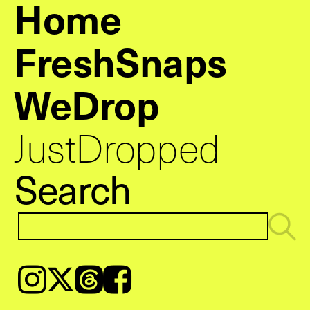
Home
FreshSnaps
WeDrop
JustDropped
Search
Instagram
𝕏
Threads
Facebook