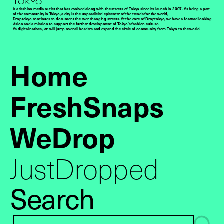
is a fashion media outlet that has evolved along with the streets of Tokyo since its launch in 2007. As being a part
of the community in Tokyo, a city is the unparalleled epicenter of the trends for the world,
Droptokyo continues to document the ever-changing streets. At the core of Droptokyo, we have a forward-looking
vision and a mission to support the further development of Tokyo’s fashion culture.
As digital natives, we will jump over all borders and expand the circle of community from Tokyo to the world.
Home
FreshSnaps
WeDrop
JustDropped
Search