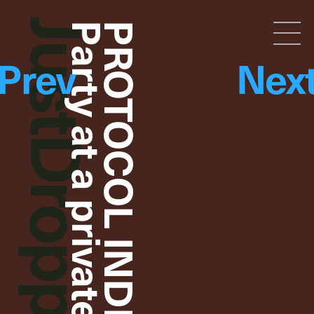
JustDropped
Party at a private venue in Tokyo
Droptokyo
Prev
Nex