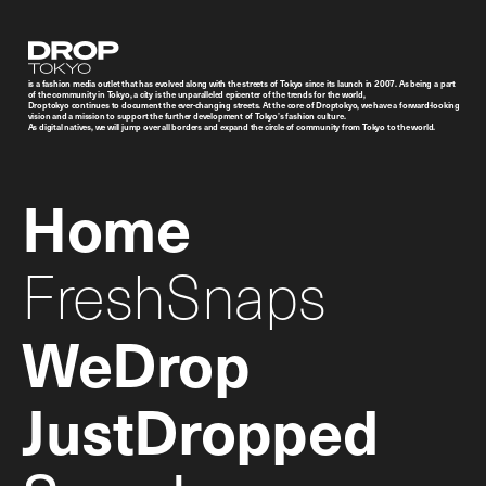
Droptokyo
is a fashion media outlet that has evolved along with the streets of Tokyo since its launch in 2007. As being a part
of the community in Tokyo, a city is the unparalleled epicenter of the trends for the world,
Droptokyo continues to document the ever-changing streets. At the core of Droptokyo, we have a forward-looking
vision and a mission to support the further development of Tokyo’s fashion culture.
As digital natives, we will jump over all borders and expand the circle of community from Tokyo to the world.
Home
FreshSnaps
WeDrop
JustDropped