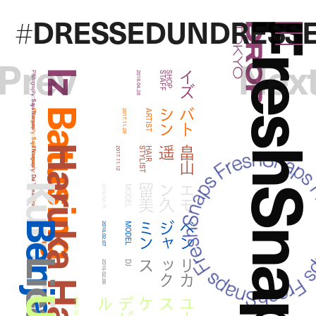
DRESSEDUNDRESS
#
FreshSna
Droptokyo
Prev
Nex
Iz
イズ
Photography:
2018.04.28
F
S
H
O
P
S
T
A
F
Saya Nomura
Batusing
ン
バ
ト
シ
Photography:
2017.11.29
ARTIST
Saya Nomura
遥
畠
山
Photography:
2017.11.12
T
H
A
I
R
S
T
Y
L
I
S
Dai Yamashiro
Kurumi Emond
美
エ
モ
ン
久
留
2016.03.15
MODEL
Benjamin
ン
ベ
ン
ジ
ャ
ミ
2016.02.07
MODEL
ス
リ
カ
ッ
ク
2016.02.06
DJ
ル
ユ
ー
スケ
・
デ
ビ
2015.12.24