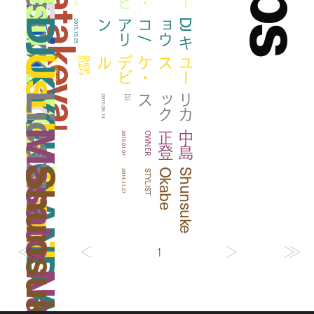
Haruka Hatakeyama
Licaxxx
Usuke Devil
DJ KYOKO AND ALYN
ン
D
J
キ
ョ
ウ
コ
/
ア
リ
2015.10.25
Usuke Devil
ル
ユ
ー
スケ
・
デ
ビ
2015.06.19
F
S
H
O
P
S
T
A
F
Licaxxx
ス
リ
カ
ッ
ク
2015.06.14
DJ
Masato Nakajima
登
中
島
正
2015.01.07
OWNER
Shunsuke Okabe
e
S
h
u
n
s
u
k
e
O
k
a
b
2014.11.27
STYLIST
1