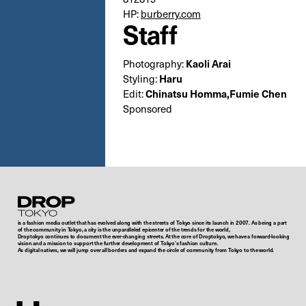
HP:
burberry.com
Staff
Photography:
Kaoli Arai
Styling:
Haru
Edit:
Chinatsu Homma,Fumie Chen
Sponsored
Droptokyo
is a fashion media outlet that has evolved along with the streets of Tokyo since its launch in 2007. As being a part
of the community in Tokyo, a city is the unparalleled epicenter of the trends for the world,
Droptokyo continues to document the ever-changing streets. At the core of Droptokyo, we have a forward-looking
vision and a mission to support the further development of Tokyo’s fashion culture.
As digital natives, we will jump over all borders and expand the circle of community from Tokyo to the world.