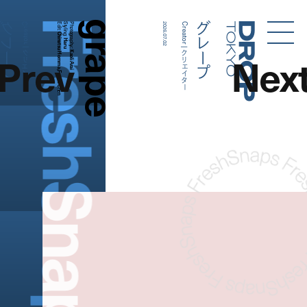
FreshSnaps
grape
グレープ
グレープ
Creator | クリエイター
Edit:
Styling:
Photography:
2026.07.02
Creator | クリエイター
Droptokyo
Chinatsu Homma,Fumie Chen
Haru
Prev
Nex
Kaoli Arai