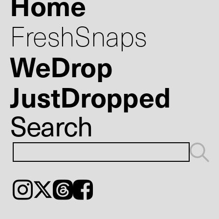
Home
FreshSnaps
WeDrop
JustDropped
Search
Instagram
𝕏
Threads
Facebook