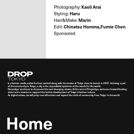
Photography:
Kaoli Arai
Styling:
Haru
Hair&Make:
Marin
Edit:
Chinatsu Homma,Fumie Chen
Sponsored
Droptokyo
is a fashion media outlet that has evolved along with the streets of Tokyo since its launch in 2007. As being a part
of the community in Tokyo, a city is the unparalleled epicenter of the trends for the world,
Droptokyo continues to document the ever-changing streets. At the core of Droptokyo, we have a forward-looking
vision and a mission to support the further development of Tokyo’s fashion culture.
As digital natives, we will jump over all borders and expand the circle of community from Tokyo to the world.
Home