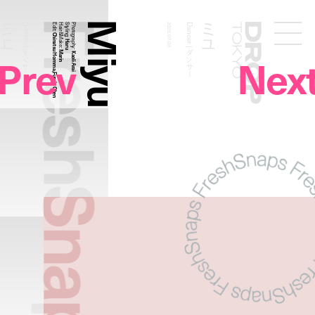
FreshSnaps
Miyu
ミユ
ミユ
Dancer | ダンサー
Edit:
Hair&Make:
Styling:
Photography:
2026.07.03
Dancer | ダンサー
Droptokyo
Chinatsu Homma,Fumie Chen
Haru
Marin
Prev
Nex
Kaoli Arai