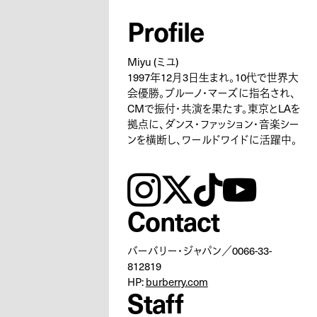
Profile
Miyu (ミユ)
1997年12月3日生まれ。10代で世界大
会優勝。ブルーノ・マーズに指名され、
CMで振付・共演を果たす。東京とLAを
拠点に、ダンス・ファッション・音楽シー
ンを横断し、ワールドワイドに活躍中。
instagram
𝕏
tiktok
youtube
Contact
バーバリー・ジャパン／0066-33-
812819
HP:
burberry.com
Staff