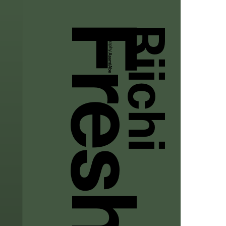
Riichi
Photography:
Asami Abe