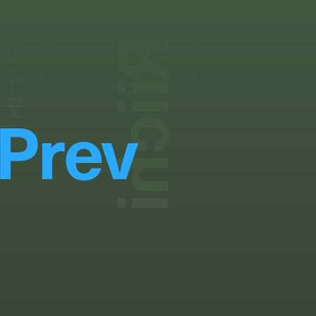
Riichi
リイチ
SHOP STAFF
Photography:
Asami Abe
Prev