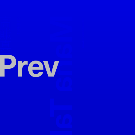
Mana Takase
高瀬真奈
STUDENT
Photography:
Kazuma Iwano
Prev