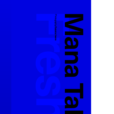
Mana Takase
Photography:
Kazuma Iwano