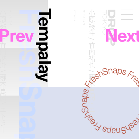
FreshSnaps
Tempalay
 / 竹内祐也 / 藤本夏樹 / エイミー
小原綾斗 / 竹内祐也 / 藤本夏樹 / エイミー
MUSICIAN
2017.02.23
MUSICIAN
Droptokyo
Prev
Nex