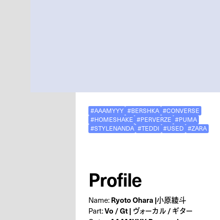
#AAAMYYY
#BERSHKA
#CONVERSE
#HOMESHAKE
#PERVERZE
#PUMA
#STYLENANDA
#TEDDI
#USED
#ZARA
Profile
Ryoto Ohara |小原綾斗
Name:
Vo / Gt | ヴォーカル / ギター
Part: