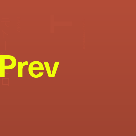
T
ィーパブロ
RAPPER
Photography:
Saeka Shimada
Prev