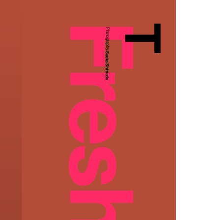
T
Photography:
Saeka Shimada