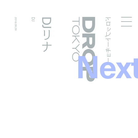
ドロップトーキョー
DJリナ
2016.09.29
DJ
Droptokyo
Nex