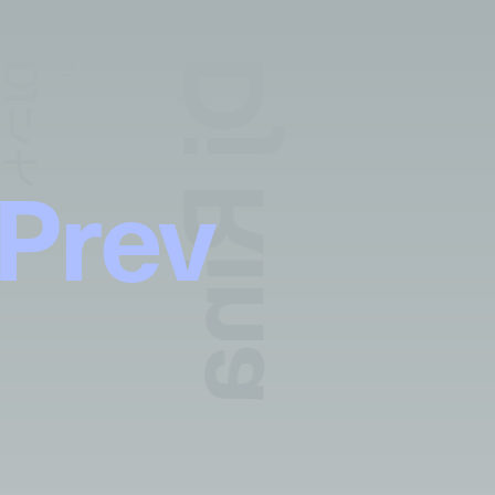
Dj Rina
DJリナ
DJ
Prev