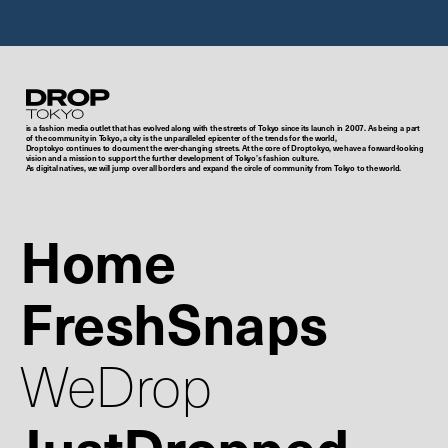
Droptokyo
is a fashion media outlet that has evolved along with the streets of Tokyo since its launch in 2007. As being a part
of the community in Tokyo, a city is the unparalleled epicenter of the trends for the world,
Droptokyo continues to document the ever-changing streets. At the core of Droptokyo, we have a forward-looking
vision and a mission to support the further development of Tokyo’s fashion culture.
As digital natives, we will jump over all borders and expand the circle of community from Tokyo to the world.
Home
FreshSnaps
WeDrop
JustDropped