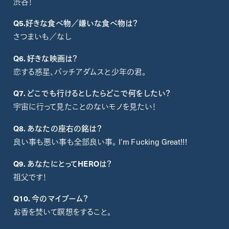
渋谷！
Q5.
好きな食べ物／嫌いな食べ物は？
さつまいも／なし
Q6. 好きな映画は？
恋する惑星、パッチアダムスと少年の君。
Q7.
どこでも行けるとしたらどこで何をしたい？
宇宙に行って見たことのないモノを見たい！
Q8. あなたの
座右の銘は
？
良い事も悪い事も全部良い事。 I’m Fucking Great!!!
Q9.
あなたにとってHEROは？
祖父です！
Q10. 今のマイブーム？
お香を焚いて瞑想をすること。