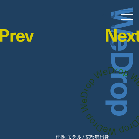
WeDro
Droptokyo
Prev
Nex
俳優、モデル / 京都府出身