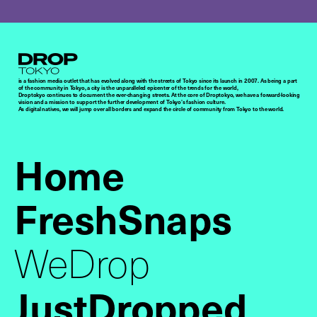
Droptokyo
is a fashion media outlet that has evolved along with the streets of Tokyo since its launch in 2007. As being a part
of the community in Tokyo, a city is the unparalleled epicenter of the trends for the world,
Droptokyo continues to document the ever-changing streets. At the core of Droptokyo, we have a forward-looking
vision and a mission to support the further development of Tokyo’s fashion culture.
As digital natives, we will jump over all borders and expand the circle of community from Tokyo to the world.
Home
FreshSnaps
WeDrop
JustDropped