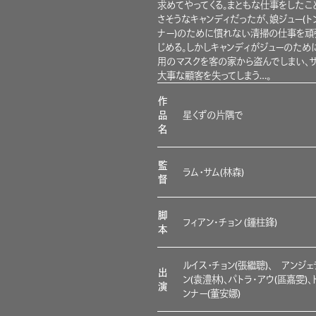
求めてやってくる。まともな仕事をしたこ
さそうなキャンディだったが、娘ジュー(ト
ナー)のために慣れない清掃の仕事を頑
じめる。しかしキャンディがジューのため
用のマスクを客の家から盗んでしまい、
大事な顧客を失ってしまう…。
作
星くずの片隅で
品
名
監
ラム・サム(林森)
督
脚
フィアン･チョン (鍾柱鋒)
本
ルイス・チョン(張繼聰)、 アンジェ
出
ン(袁澧林)、パトラ･アウ(區嘉雯)、
演
ンナー(董安娜)