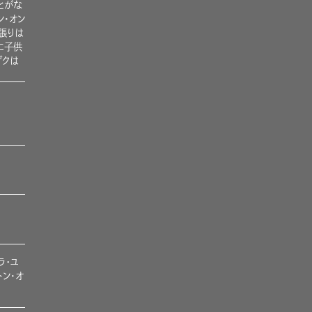
とがな
ン･オン
張りは
に子供
ザクは
ラ・ユ
トン･オ