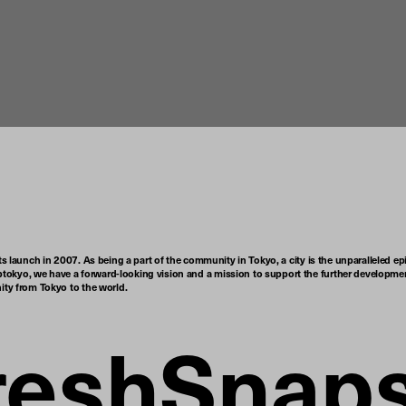
ts launch in 2007. As being a part of the community in Tokyo, a city is the unparalleled epi
tokyo, we have a forward-looking vision and a mission to support the further developmen
nity from Tokyo to the world.
reshSnap