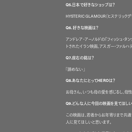
Q5.日本で好きなショップは？
HYSTERIC GLAMOUR（ヒステリック
Q6. 好きな映画は？
アンドレア・アーノルドの『フィッシュ・タンク
トされたイラン映画、アスガー・ファルハデ
Q7.座右の銘は？
「諦めない」
Q8.あなたにとってHEROは？
お母さん。いつも母の愛を感じるし、母
Q9.どんな人に今回の映画を見てほし
この映画は、若者からお年寄りまで共通
人に見てほしいと思います。