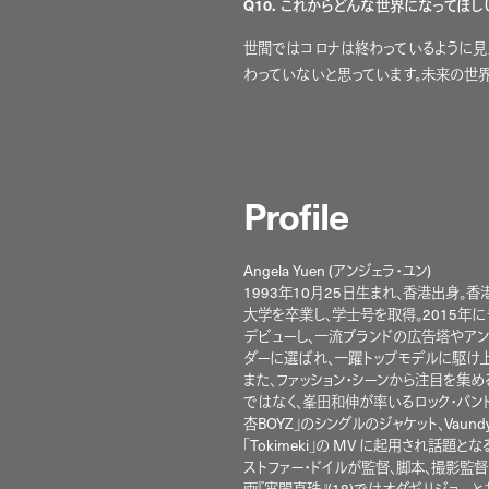
Q10. これからどんな世界になってほし
世間ではコロナは終わっているように見
わっていないと思っています。未来の世界
Profile
Angela Yuen (アンジェラ・ユン)
1993年10月25日生まれ、香港出身。香
大学を卒業し、学士号を取得。2015年
デビューし、一流ブランドの広告塔やア
ダーに選ばれ、一躍トップモデルに駆け上
また、ファッション・シーンから注目を集め
ではなく、峯田和伸が率いるロック・バン
杏BOYZ」のシングルのジャケット、Vaund
「Tokimeki」の MV に起用され話題とな
ストファー・ドイルが監督、脚本、撮影監
画『宵闇真珠』(18)ではオダギリジョーと