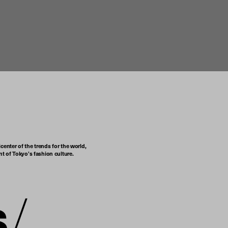
center of the trends for the world,
t of Tokyo’s fashion culture.
s