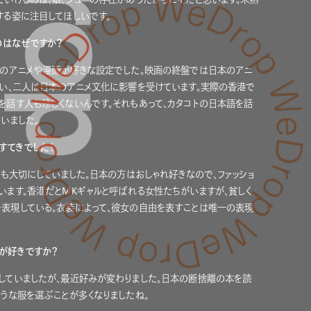
する姿に注目してほしいです。
のはなぜですか？
本のアニメや漫画が好きな設定でした。映画の終盤では日本のアニ
らい、二人は日本のアニメ文化に影響を受けています。実際の香港で
を話す人も珍しくないんです。それもあって、カタコトの日本語を話
いました。
すてきでした！
ても大切にしていました。
日本の方はおしゃれ好きなので、
ファッショ
います。
香港だとMKギャルと呼ばれる女性たちがいますが、貧しく
表現している。衣装によって、彼女の自由を表すことは唯一の表現
が好きですか？
していましたが、最近好みが変わりました。日本の断捨離の本を読
ような服を選ぶことが多くなりましたね。