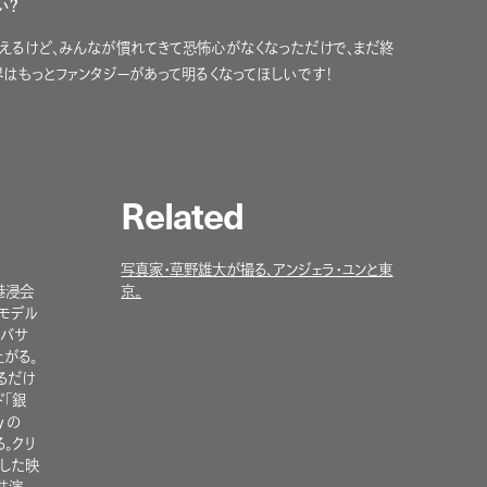
い？
えるけど、みんなが慣れてきて恐怖心がなくなっただけで、まだ終
はもっとファンタジーがあって明るくなってほしいです！
Related
写真家・草野雄大が撮る、アンジェラ・ユンと東
港浸会
京。
にモデル
ンバサ
がる。
るだけ
ド「銀
y の
る。クリ
督した映
共演。