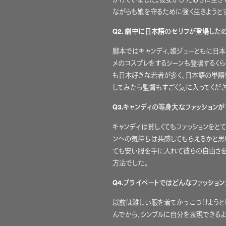
ながらも娘を守るために強く生きようと
Q2. 劇中に日本語のセリフが登場した
脚本ではキャンディ、娘ジューともに日
メのコスプレをするシーンも登場するく
も日本好きな若者が多く、日本語の単語
してみたら監督もすごく気に入ってくださ
Q3.キャンディの等身大なファッションが
キャンディは貧しくてもファッションをと
ンへの気持ちは共感してもらえるかと思
ても安い服を手に入れて彼らの自由さを
方法でした。
Q4.
プライベートではどんなファッション
以前は難しい服を着てかっこつけようと
んでから、シンプルに自分を表現できる