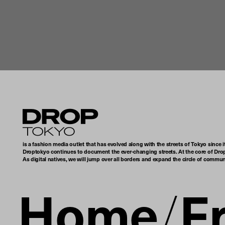
Droptokyo
is a fashion media outlet that has evolved along with the streets of Tokyo since i
Droptokyo continues to document the ever-changing streets. At the core of Drop
As digital natives, we will jump over all borders and expand the circle of commu
Home
F