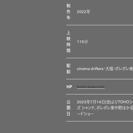
制
2022年
作
年
上
映
115分
時
間
配
cinema drifters・大福・ポレポ
給
hoshi-kata.com
HP
2023年7月14日(金)よりTOHO
公
ズ シャンテ、ポレポレ東中野ほか
開
ードショー
日