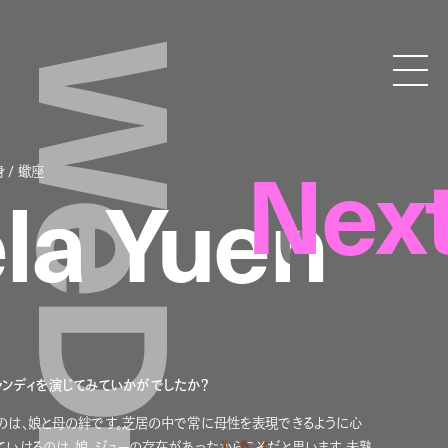
WeDrop
ドロップトーキョー
Droptokyo
Nex
 / 蠍座
la Yuen
てキャンディを演じてみていかがでしたか？
のは、娘と母の絆です。芝居の中で常に母性を表現できるように心
ていけるのは、娘、ジューの存在があったからこそだと思います。未熟