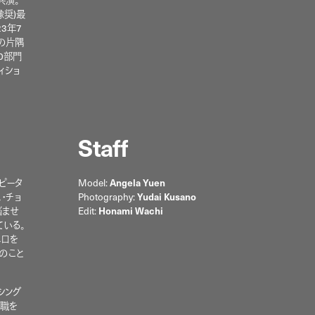
像奨)最
3年7
ずの片隅
0部門
ィショ
Staff
ピータ
Model:
A
ngela Yuen
・チョ
Photography:
Yudai Kusano
悩ませ
Edit:
Honami Wachi
いる。
れ口を
のこと
シング
が職を