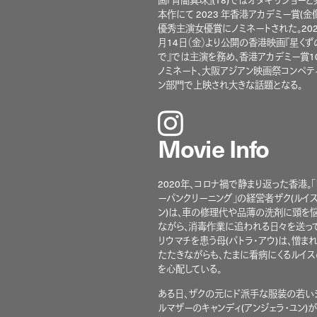
本作にて 2023 年香港アカデミー賞(金
優秀主演女優賞にノミネートされた。202
月14日（金）より公開の香港映画『星く
で』では主演を務め、香港アカデミー賞1
ノミネート、大阪アジアン映画祭コンペテ
ン部門で上映され大きな話題となる。
instagram
Movie Info
2020年、コロナ禍で静まり返った香港。「
ーパンクリーニング」の経営者ザク(ルイス
ン)は、車の修理代や品薄の洗剤に頭を
ながら、消毒作業に追われる日々を送って
リウマチを患う母(パトラ･アウ)は、憎ま
たたきながらも、たまに看病にくるルイス
を心配している。
ある日、ザクの元にド派手な服装の若い
ルマザーのキャンディ(アンジェラ・ユン)