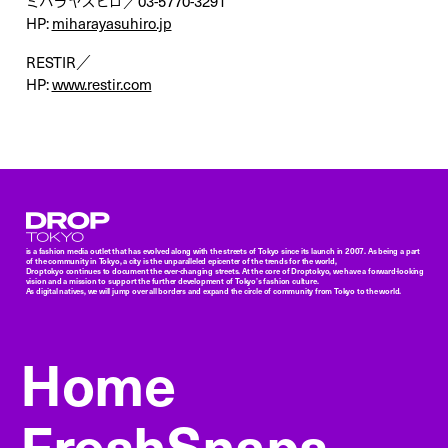
ミハラヤスヒロ／03-5770-3291
HP:
miharayasuhiro.jp
RESTIR／
HP:
www.restir.com
Droptokyo
is a fashion media outlet that has evolved along with the streets of Tokyo since its launch in 2007. As being a part
of the community in Tokyo, a city is the unparalleled epicenter of the trends for the world,
Droptokyo continues to document the ever-changing streets. At the core of Droptokyo, we have a forward-looking
vision and a mission to support the further development of Tokyo’s fashion culture.
As digital natives, we will jump over all borders and expand the circle of community from Tokyo to the world.
Home
FreshSnaps