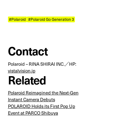
#Polaroid
#Polaroid Go Generation 3
Contact
Polaroid – RINA SHIRAI INC.／
HP:
vistalvision.jp
Related
Polaroid Reimagined the Next-Gen
Instant Camera Debuts
POLAROID Holds its First Pop Up
Event at PARCO Shibuya