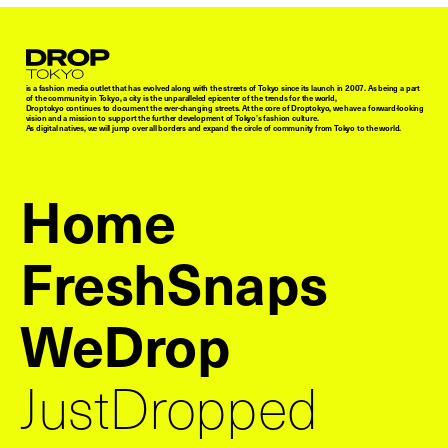
Droptokyo
is a fashion media outlet that has evolved along with the streets of Tokyo since its launch in 2007. As being a part
of the community in Tokyo, a city is the unparalleled epicenter of the trends for the world,
Droptokyo continues to document the ever-changing streets. At the core of Droptokyo, we have a forward-looking
vision and a mission to support the further development of Tokyo’s fashion culture.
As digital natives, we will jump over all borders and expand the circle of community from Tokyo to the world.
Home
FreshSnaps
WeDrop
JustDropped