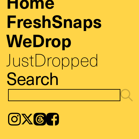
Home
FreshSnaps
WeDrop
JustDropped
Search
Instagram
𝕏
Threads
Facebook