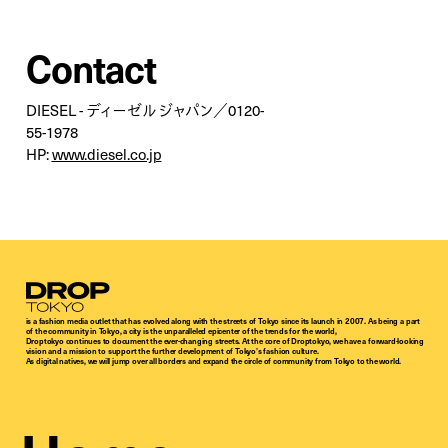
Contact
DIESEL - ディーゼル ジャパン／0120-
55-1978
HP:
www.diesel.co.jp
Droptokyo
is a fashion media outlet that has evolved along with the streets of Tokyo since its launch in 2007. As being a part
of the community in Tokyo, a city is the unparalleled epicenter of the trends for the world,
Droptokyo continues to document the ever-changing streets. At the core of Droptokyo, we have a forward-looking
vision and a mission to support the further development of Tokyo’s fashion culture.
As digital natives, we will jump over all borders and expand the circle of community from Tokyo to the world.