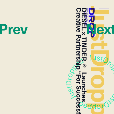
JustDropp
Creative Partnership “For Successful Loving”
DIESEL x TINDER® Launches
Droptokyo
Prev
Nex