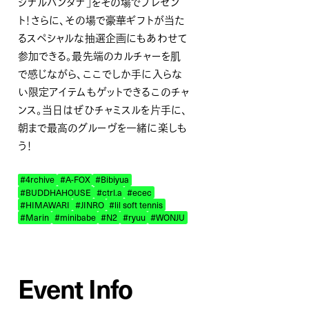
ジナルバンダナ」をその場でプレゼン
ト！さらに、その場で豪華ギフトが当た
るスペシャルな抽選企画にもあわせて
参加できる。最先端のカルチャーを肌
で感じながら、ここでしか手に入らな
い限定アイテムもゲットできるこのチャ
ンス。当日はぜひチャミスルを片手に、
朝まで最高のグルーヴを一緒に楽しも
う！
#4rchive
#A-FOX
#Bibiyua
#BUDDHAHOUSE
#ctrl.a
#ecec
#HIMAWARI
#JINRO
#lil soft tennis
#Marin
#minibabe
#N2
#ryuu
#WONJU
Event Info