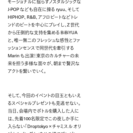
モーショナルに揺らすノスタルジックな
J-POP なども自在に操る ryuu、そして
HIPHOP、R&B、アフロビートなどトレ
ンドのビートを中心にプレイし、Z 世代
から圧倒的な支持を集める BiBiYUA
と、唯一無二のフレッシュな感性とファ
ッションセンスで同世代を牽引する
Marin も出演！東京のカルチャーの未
来を担う多様な面々が、朝まで贅沢な
アクトを繋いでいく。
そして、今回のイベントの目玉ともいえ
るスペシャルプレゼントも見逃せない。
当日、会場内でボトルを購入した人に
は、先着100名限定でこの夜しか手に
入らない「Droptokyo × チャミスル オリ