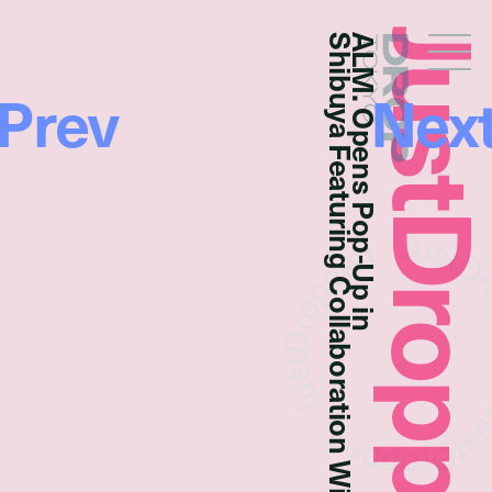
JustDropp
Shibuya Featuring Collaboration With LISA
ALM. Opens Pop-Up in
Droptokyo
Prev
Nex