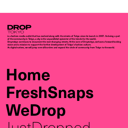
Droptokyo
is a fashion media outlet that has evolved along with the streets of Tokyo since its launch in 2007. As being a part
of the community in Tokyo, a city is the unparalleled epicenter of the trends for the world,
Droptokyo continues to document the ever-changing streets. At the core of Droptokyo, we have a forward-looking
vision and a mission to support the further development of Tokyo’s fashion culture.
As digital natives, we will jump over all borders and expand the circle of community from Tokyo to the world.
Home
FreshSnaps
WeDrop
JustDropped