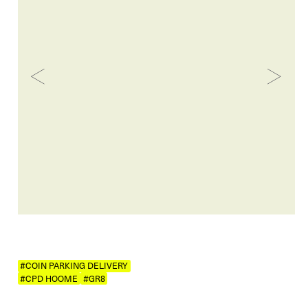
#COIN PARKING DELIVERY
#CPD HOOME
#GR8