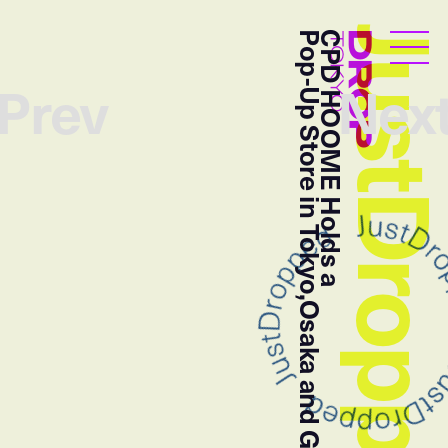
JustDropp
Pop-Up Store in Tokyo,Osaka and GR8
CPD HOOME Holds a
Droptokyo
Prev
Nex