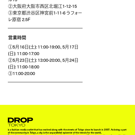
②大阪府大阪市西区北堀江1-12-15
③東京都渋谷区神宮前1-11-6 ラフォー
レ原宿 2.5F
営業時間
①5月16日(土): 11:00-19:00、5月17日
(日): 11:00-17:00
②5月23日(土): 13:00-20:00、5月24日
(日): 11:00-18:00
③11:00-20:00
Droptokyo
is a fashion media outlet that has evolved along with the streets of Tokyo since its launch in 2007. As being a part
of the community in Tokyo, a city is the unparalleled epicenter of the trends for the world,