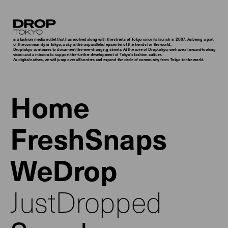
Droptokyo
is a fashion media outlet that has evolved along with the streets of Tokyo since its launch in 2007. As being a part
of the community in Tokyo, a city is the unparalleled epicenter of the trends for the world,
Droptokyo continues to document the ever-changing streets. At the core of Droptokyo, we have a forward-looking
vision and a mission to support the further development of Tokyo’s fashion culture.
As digital natives, we will jump over all borders and expand the circle of community from Tokyo to the world.
Home
FreshSnaps
WeDrop
JustDropped