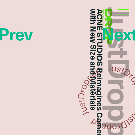
JustDropp
with New Size and Materials
ACNE STUDIOS Reimagines Camero
Droptokyo
Prev
Nex