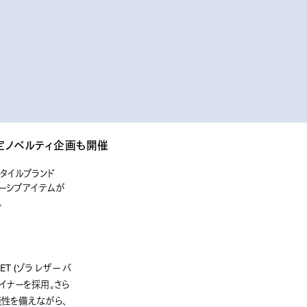
入者限定ノベルティ企画も開催
タイルブランド
クルーシブアイテムが
。
LET (ゾラ レザー バ
ライナーを採用。さら
能性を備えながら、