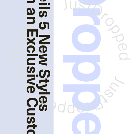
JustDropped
from UGG®︎ with an Exclusive Custom Novelty Event