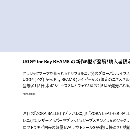
UGG®︎ for Ray BEAMS の新作5型が登場！購
クラシックブーツで知られるカリフォルニア発のグローバルライフス
UGG® (アグ) から、Ray BEAMS (レイ ビームス) 限定のエクス
登場。9月3日(水)にシューズ2型とウェア3型の計5型が発売される
2025.09.08
注目の「ZORA BALLET (ゾラ バレエ)」と「ZORA LEATHER BAL
レエ)」は、レザーアッパーやプラッシュシープスキンとラムのソック
にサトウキビ由来の軽量 EVA アウトソールを搭載し、快適さと機