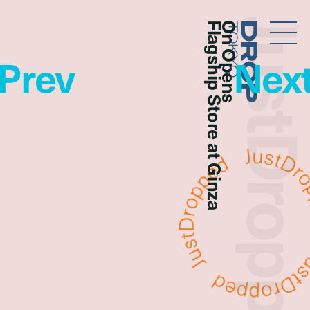
JustDropp
Flagship Store at Ginza
On Opens
Droptokyo
Prev
Nex