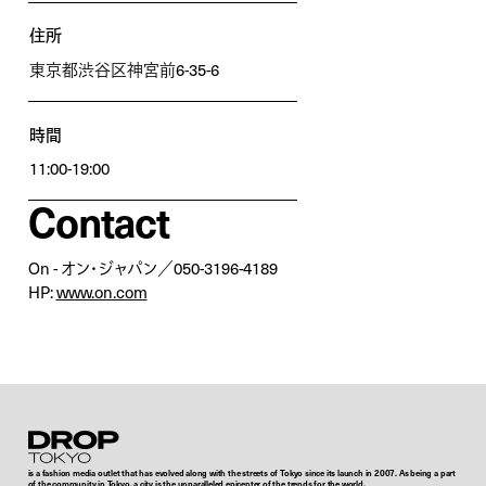
住所
東京都渋谷区神宮前6-35-6
時間
11:00-19:00
Contact
On - オン・ジャパン／050-3196-4189
HP:
www.on.com
Droptokyo
is a fashion media outlet that has evolved along with the streets of Tokyo since its launch in 2007. As being a part
of the community in Tokyo, a city is the unparalleled epicenter of the trends for the world,