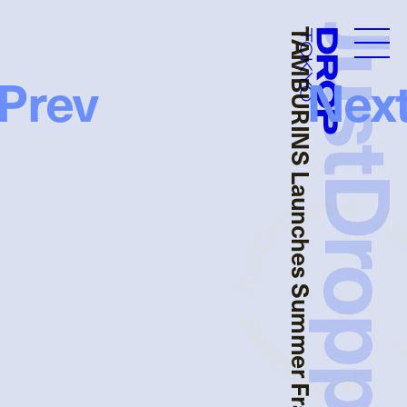
JustDropp
TAMBURINS Launches Summer Fragrance
Droptokyo
Prev
Nex