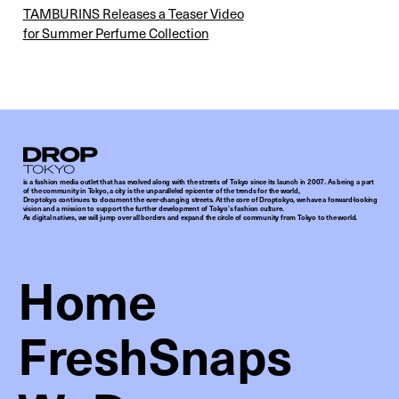
TAMBURINS Releases a Teaser Video
for Summer Perfume Collection
Droptokyo
is a fashion media outlet that has evolved along with the streets of Tokyo since its launch in 2007. As being a part
of the community in Tokyo, a city is the unparalleled epicenter of the trends for the world,
Droptokyo continues to document the ever-changing streets. At the core of Droptokyo, we have a forward-looking
vision and a mission to support the further development of Tokyo’s fashion culture.
As digital natives, we will jump over all borders and expand the circle of community from Tokyo to the world.
Home
FreshSnaps