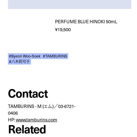
PERFUME BLUE HINOKI 50mL
¥19,500
#Byeon Woo-Soek
#TAMBURINS
#八木莉可子
Contact
TAMBURINS - M (エム)／03-6721-
0406
HP:
www.tamburins.com
Related