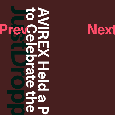
JustDropped
AVIREX Held a Party
Droptokyo
Prev
Nex