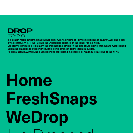
Droptokyo
is a fashion media outlet that has evolved along with the streets of Tokyo since its launch in 2007. As being a part
of the community in Tokyo, a city is the unparalleled epicenter of the trends for the world,
Droptokyo continues to document the ever-changing streets. At the core of Droptokyo, we have a forward-looking
vision and a mission to support the further development of Tokyo’s fashion culture.
As digital natives, we will jump over all borders and expand the circle of community from Tokyo to the world.
Home
FreshSnaps
WeDrop