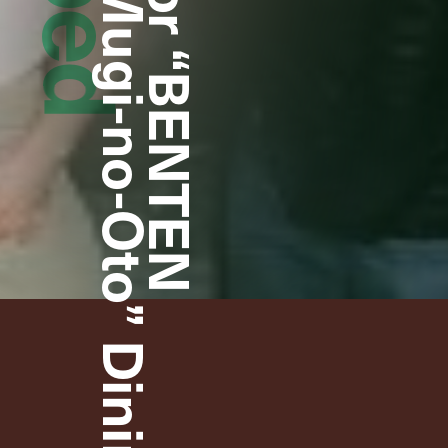
2024” Hold at “Mugi-no-Oto” Dining Bar