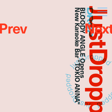
JustDropp
New Karaoke Bar "TOKIO ANNA"
BLOODY ANGLE Opens
Droptokyo
Prev
Nex