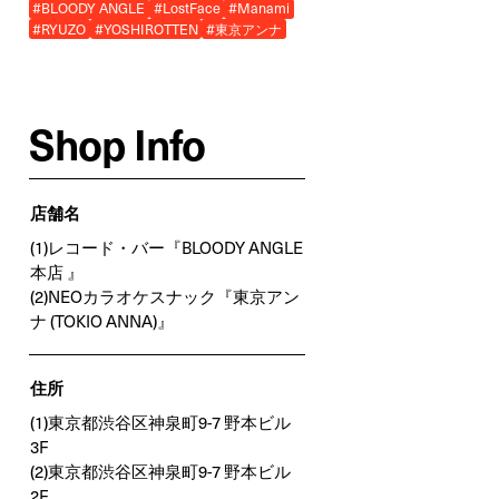
#BLOODY ANGLE
#LostFace
#Manami
#RYUZO
#YOSHIROTTEN
#東京アンナ
Shop Info
店舗名
(1)レコード・バー『BLOODY ANGLE
本店 』
(2)NEOカラオケスナック『東京アン
ナ (TOKIO ANNA)』
住所
(1)東京都渋谷区神泉町9-7 野本ビル
3F
(2)東京都渋谷区神泉町9-7 野本ビル
2F