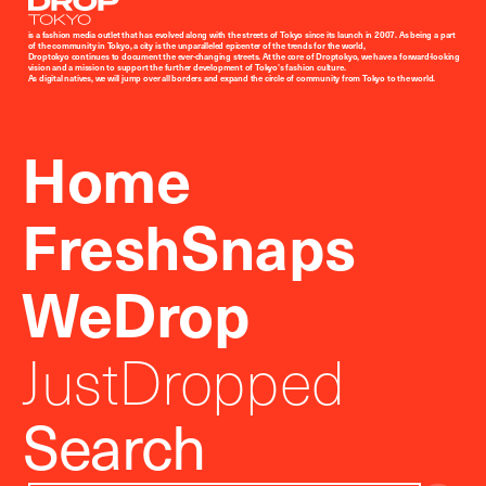
Droptokyo
is a fashion media outlet that has evolved along with the streets of Tokyo since its launch in 2007. As being a part
of the community in Tokyo, a city is the unparalleled epicenter of the trends for the world,
Droptokyo continues to document the ever-changing streets. At the core of Droptokyo, we have a forward-looking
vision and a mission to support the further development of Tokyo’s fashion culture.
As digital natives, we will jump over all borders and expand the circle of community from Tokyo to the world.
Home
FreshSnaps
WeDrop
JustDropped
Search