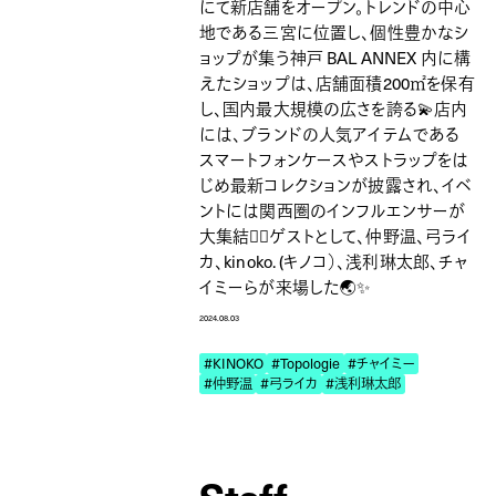
にて新店舗をオープン。トレンドの中心
地である三宮に位置し、個性豊かなシ
ョップが集う神戸 BAL ANNEX 内に構
えたショップは、店舗面積200㎡を保有
し、国内最大規模の広さを誇る💫店内
には、ブランドの人気アイテムである
スマートフォンケースやストラップをは
じめ最新コレクションが披露され、イベ
ントには関西圏のインフルエンサーが
大集結❤️‍🔥ゲストとして、仲野温、弓ライ
カ、kinoko. (キノコ）、浅利琳太郎、チャ
イミーらが来場した🌏✨
2024.08.03
#KINOKO
#Topologie
#チャイミー
#仲野温
#弓ライカ
#浅利琳太郎