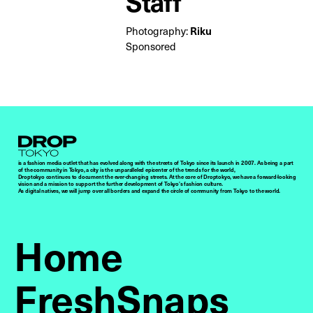
Staff
Riku
Photography:
Sponsored
Droptokyo
is a fashion media outlet that has evolved along with the streets of Tokyo since its launch in 2007. As being a part
of the community in Tokyo, a city is the unparalleled epicenter of the trends for the world,
Droptokyo continues to document the ever-changing streets. At the core of Droptokyo, we have a forward-looking
vision and a mission to support the further development of Tokyo’s fashion culture.
As digital natives, we will jump over all borders and expand the circle of community from Tokyo to the world.
Home
FreshSnaps