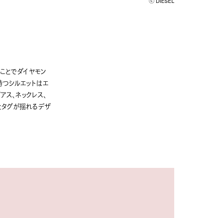
ⓒ DIESEL
すことでダイヤモン
持つシルエットはエ
アス、ネックレス、
たタグが揺れるデザ