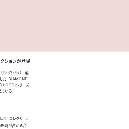
レクションが登場
ターリングシルバー製
た「DIAMOND」
D LOGO」シリーズ
えている。
シルバーコレクション
5％を銅が占める合