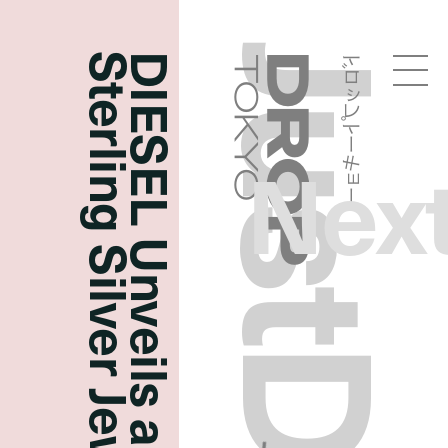
Sterling Silver Jewelry Collection
DIESEL Unveils a
ドロップトーキョー
Droptokyo
Nex