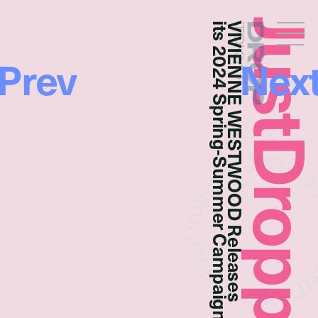
JustDropp
its 2024 Spring-Summer Campaign
VIVIENNE WESTWOOD Releases
Droptokyo
Prev
Nex