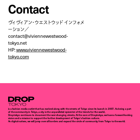
Contact
ヴィヴィアン・ウエストウッド インフォメ
ーション／
contact@viviennewestwood-
tokyo.net
HP:
www.viviennewestwood-
tokyo.com
Droptokyo
is a fashion media outlet that has evolved along with the streets of Tokyo since its launch in 2007. As being a part
of the community in Tokyo, a city is the unparalleled epicenter of the trends for the world,
Droptokyo continues to document the ever-changing streets. At the core of Droptokyo, we have a forward-looking
vision and a mission to support the further development of Tokyo’s fashion culture.
As digital natives, we will jump over all borders and expand the circle of community from Tokyo to the world.