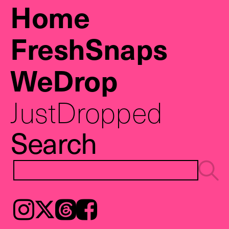
Home
FreshSnaps
WeDrop
JustDropped
Search
Instagram
𝕏
Threads
Facebook