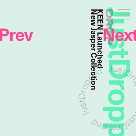
JustDropp
New Jasper Collection
KEEN Launched
Droptokyo
Prev
Nex