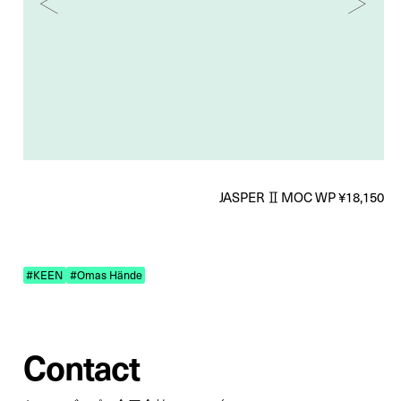
JASPER Ⅱ MOC WP ¥18,150
#KEEN
#Omas Hände
Contact