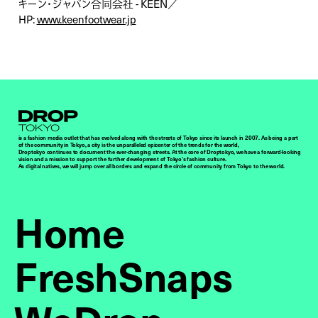
キーン・ジャパン合同会社 - KEEN／
HP:
www.keenfootwear.jp
Droptokyo
is a fashion media outlet that has evolved along with the streets of Tokyo since its launch in 2007. As being a part
of the community in Tokyo, a city is the unparalleled epicenter of the trends for the world,
Droptokyo continues to document the ever-changing streets. At the core of Droptokyo, we have a forward-looking
vision and a mission to support the further development of Tokyo’s fashion culture.
As digital natives, we will jump over all borders and expand the circle of community from Tokyo to the world.
Home
FreshSnaps