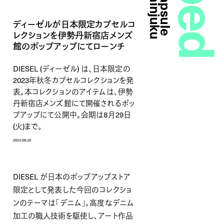
ディーゼルが日本限定カプセルコ
レクションを伊勢丹新宿店メンズ
館のポップアップにてローンチ
DIESEL (ディーゼル) は、日本限定の
2023年秋冬カプセルコレクションを発
表。本コレクションのアイテムは、伊勢
丹新宿店メンズ館にて開催されるポッ
プアップにて公開中。会期は8月29日
(火)まで。
2023.08.28
DIESEL
が
日本のポップアップストア
限定
として発表した今回の
コレクショ
ンの
テーマは「デニム」。高度な
デニム
加工
の
職
人技術を駆使し、アート作品