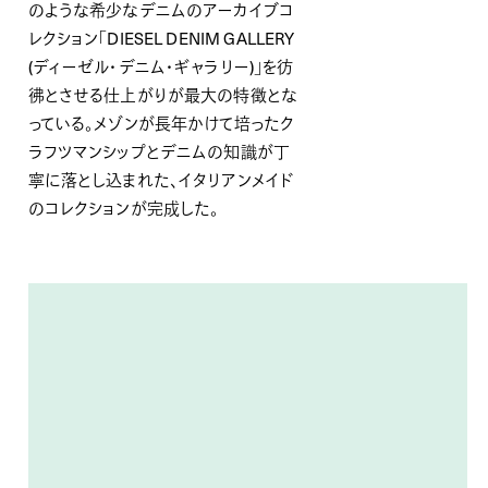
のような希少なデニムのアーカイブコ
レクション「
D
IESEL DENIM GALLERY
(
ディーゼル・デニム・ギャラリー
)
」
を彷
彿とさせる仕上がりが最大の特徴
とな
っている。メゾン
が長年かけて培ったク
ラフツマンシップとデニムの知識
が丁
寧に落とし込まれた
、イタリアンメイド
のコレクション
が完成した
。