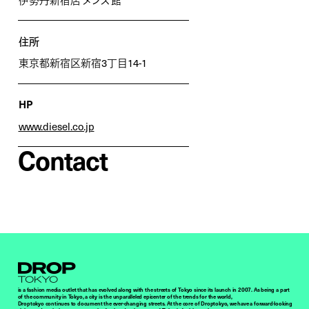
伊勢丹新宿店 メンズ館
住所
東京都新宿区新宿3丁目14-1
HP
www.diesel.co.jp
Contact
Droptokyo
is a fashion media outlet that has evolved along with the streets of Tokyo since its launch in 2007. As being a part
of the community in Tokyo, a city is the unparalleled epicenter of the trends for the world,
Droptokyo continues to document the ever-changing streets. At the core of Droptokyo, we have a forward-looking