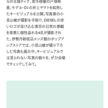
ルの玉城ティナ、若手俳優の戸塚純
貴、モデル・DJ の井上ヤマトを起用し
たキービジュアルを公開。写真家の小
見山峻が撮影を手掛け、
DIESEL
の赤
いロゴが溶け込む東京の日常の景観
を背景に個性溢れる
4
名が撮影され
た。
伊勢丹新宿店メンズ館
の
ポップア
ップストアでは、小見山峻が撮り下ろ
した写真
も
展示
中
。キービジュアルで
は見られない写真の数々を、ぜひ会場
でチェックしてみて。