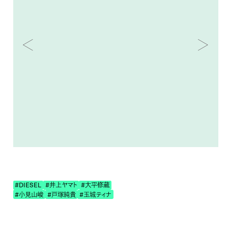
#DIESEL
#井上ヤマト
#大平修蔵
#小見山峻
#戸塚純貴
#玉城ティナ