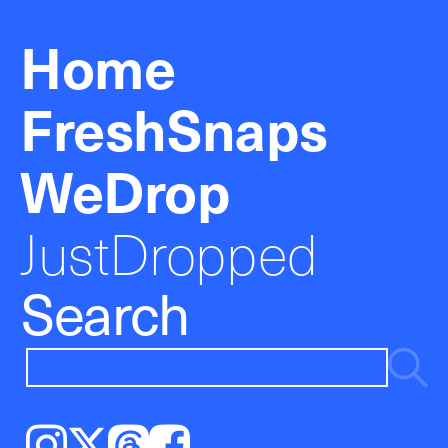
Home
FreshSnaps
WeDrop
JustDropped
Search
Instagram
𝕏
Threads
Facebook