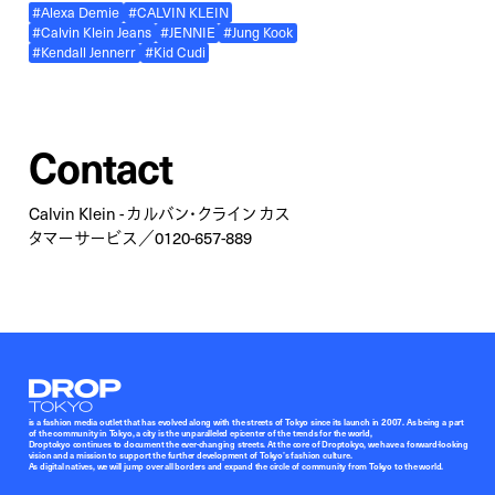
#Alexa Demie
#CALVIN KLEIN
#Calvin Klein Jeans
#JENNIE
#Jung Kook
#Kendall Jennerr
#Kid Cudi
Contact
Calvin Klein - カルバン・クライン カス
タマーサービス／0120-657-889
Droptokyo
is a fashion media outlet that has evolved along with the streets of Tokyo since its launch in 2007. As being a part
of the community in Tokyo, a city is the unparalleled epicenter of the trends for the world,
Droptokyo continues to document the ever-changing streets. At the core of Droptokyo, we have a forward-looking
vision and a mission to support the further development of Tokyo’s fashion culture.
As digital natives, we will jump over all borders and expand the circle of community from Tokyo to the world.