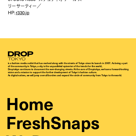
リーサーティー／
HP:
r330.jp
Droptokyo
is a fashion media outlet that has evolved along with the streets of Tokyo since its launch in 2007. As being a part
of the community in Tokyo, a city is the unparalleled epicenter of the trends for the world,
Droptokyo continues to document the ever-changing streets. At the core of Droptokyo, we have a forward-looking
vision and a mission to support the further development of Tokyo’s fashion culture.
As digital natives, we will jump over all borders and expand the circle of community from Tokyo to the world.
Home
FreshSnaps