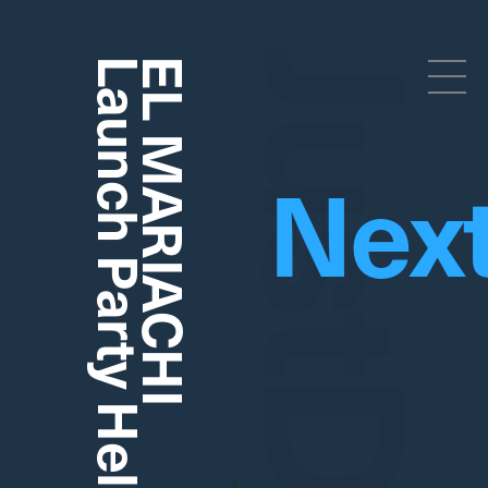
Launch Party Held
EL MARIACHI
ドロップトーキョー
Droptokyo
Nex