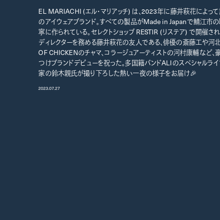
EL MARIACHI (エル・マリアッチ) は、2023年に藤井萩花に
のアイウェアブランド。すべての製品がMade in Japanで鯖江
寧に作られている。セレクトショップ RESTIR (リステア) で開催
ディレクターを務める藤井萩花の友人である、俳優の斎藤工や河北
OF CHICKENのチャマ、コラージュアーティストの河村康輔など
つけブランドデビューを祝った。多国籍バンドALIのスペシャルラ
家の鈴木親氏が撮り下ろした熱い一夜の様子をお届け🎉
2023.07.27