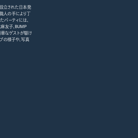
よって設立された日本発
市の職人の手により丁
されたパーティには、
麻友子、BUMP
、豪華なゲストが駆け
イブの様子や、写真