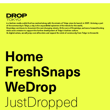
Droptokyo
is a fashion media outlet that has evolved along with the streets of Tokyo since its launch in 2007. As being a part
of the community in Tokyo, a city is the unparalleled epicenter of the trends for the world,
Droptokyo continues to document the ever-changing streets. At the core of Droptokyo, we have a forward-looking
vision and a mission to support the further development of Tokyo’s fashion culture.
As digital natives, we will jump over all borders and expand the circle of community from Tokyo to the world.
Home
FreshSnaps
WeDrop
JustDropped