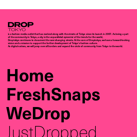
Droptokyo
is a fashion media outlet that has evolved along with the streets of Tokyo since its launch in 2007. As being a part
of the community in Tokyo, a city is the unparalleled epicenter of the trends for the world,
Droptokyo continues to document the ever-changing streets. At the core of Droptokyo, we have a forward-looking
vision and a mission to support the further development of Tokyo’s fashion culture.
As digital natives, we will jump over all borders and expand the circle of community from Tokyo to the world.
Home
FreshSnaps
WeDrop
JustDropped