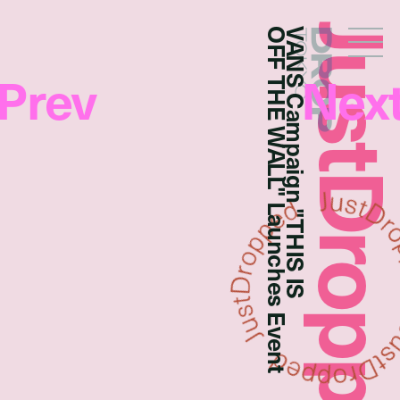
JustDropp
OFF THE WALL" Launches Event
VANS Campaign "THIS IS
Droptokyo
Prev
Nex