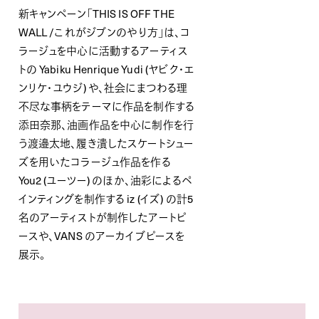
新キャンペーン「
THIS IS OFF THE
WALL /
これがジブンのやり方」は、コ
ラージュを中心に活動するアーティス
トの
Yabiku Henrique Yudi (
ヤビク・エ
ンリケ・ユウジ
)
や、社会にまつわる理
不尽な事柄をテーマに作品を制作する
添⽥奈那、油画作品を中心に制作を行
う渡邉太地、履き潰したスケートシュー
ズを用いたコラージュ作品を作る
You2 (
ユーツー
) のほか
、油彩によるペ
インティングを制作する
iz (
イズ
) の計
5
名のアーティストが制作したアートピ
ースや、
VANS
のアーカイブピースを
展示。