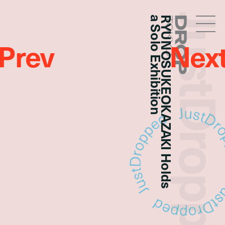
JustDropp
a Solo Exhibition
RYUNOSUKEOKAZAKI Holds
Droptokyo
Prev
Nex