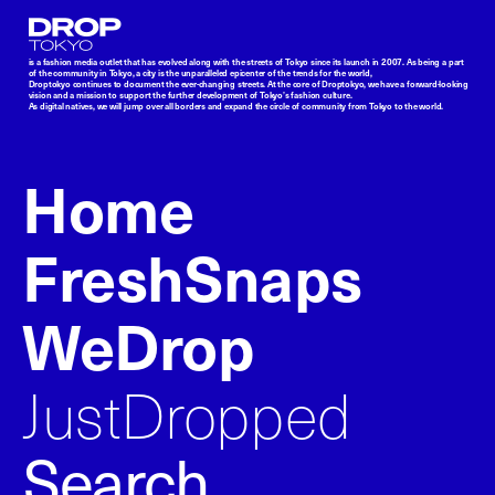
Droptokyo
is a fashion media outlet that has evolved along with the streets of Tokyo since its launch in 2007. As being a part
of the community in Tokyo, a city is the unparalleled epicenter of the trends for the world,
Droptokyo continues to document the ever-changing streets. At the core of Droptokyo, we have a forward-looking
vision and a mission to support the further development of Tokyo’s fashion culture.
As digital natives, we will jump over all borders and expand the circle of community from Tokyo to the world.
Home
FreshSnaps
WeDrop
JustDropped
Search