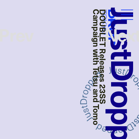
JustDropp
Campaign with Tetsu and Tomo
DOUBLET Releases 23SS
Droptokyo
Prev
Nex