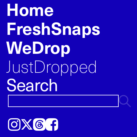
Home
FreshSnaps
WeDrop
JustDropped
Search
Instagram
𝕏
Threads
Facebook