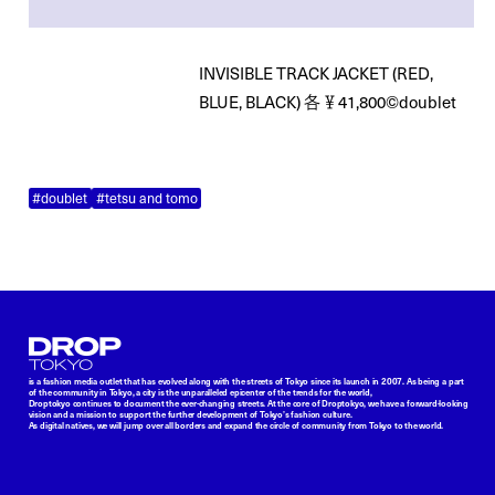
INVISIBLE TRACK JACKET (RED,
BLUE, BLACK) 各 ￥ 41,800©doublet
#doublet
#tetsu and tomo
Droptokyo
is a fashion media outlet that has evolved along with the streets of Tokyo since its launch in 2007. As being a part
of the community in Tokyo, a city is the unparalleled epicenter of the trends for the world,
Droptokyo continues to document the ever-changing streets. At the core of Droptokyo, we have a forward-looking
vision and a mission to support the further development of Tokyo’s fashion culture.
As digital natives, we will jump over all borders and expand the circle of community from Tokyo to the world.