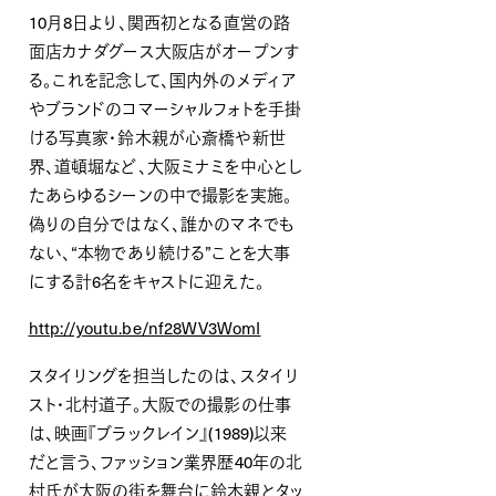
10月8日より、関西初となる直営の路
面店カナダグース大阪店がオープンす
る。これを記念して、国内外のメディア
やブランドのコマーシャルフォトを手掛
ける写真家・鈴木親が心斎橋や新世
界、道頓堀など、大阪ミナミを中心とし
たあらゆるシーンの中で撮影を実施。
偽りの自分ではなく、誰かのマネでも
ない、“本物であり続ける”ことを大事
にする計6名をキャストに迎えた。
http://youtu.be/nf28WV3WomI
スタイリングを担当したのは、スタイリ
スト・北村道子。大阪での撮影の仕事
は、映画『ブラックレイン』(1989)以来
だと言う、ファッション業界歴
40
年の北
村氏が大阪の街を舞台に鈴木親とタッ